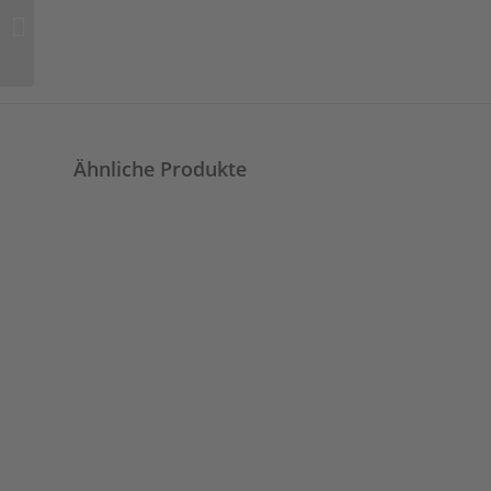
Webteppich – Design
8822
Ähnliche Produkte