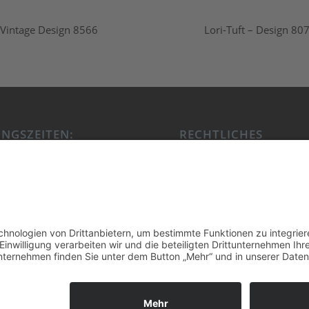
Vintage Design 8566
Lori-Tuft – Design 80
NGSZEITEN:
RECHTLICHES
. von 10.00 Uhr bis 18.30
Kontakt
Impressum
0 Uhr bis 18.00 Uhr
Datenschutzerklärung
 Termine gerne auf
!