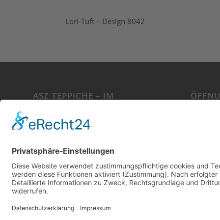
Lori-Tuft – Design 8042
ASZ TEPPICHE – IM
ÖFFNU
MÖBELHAUS „NEUST“
Mo. – Fr
Samoborstr. 8
Uhr
56422 Wirges
Sa. 10.0
Telefon: 02602-69096
Weitere
Anfrage
E-Mail:
info@asz-teppiche.de