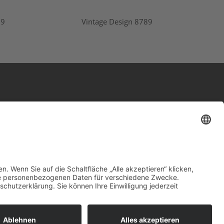
79
Vintage Design 8789